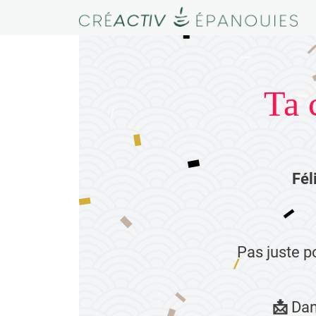
Ta 
Fél
Pas juste po
📩
Dan