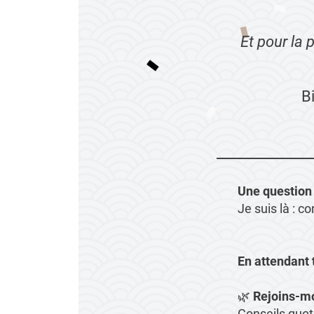
Et pour la
B
Une question 
Je suis là :
co
En attendant 
🌿
Rejoins-mo
Conseils quoti