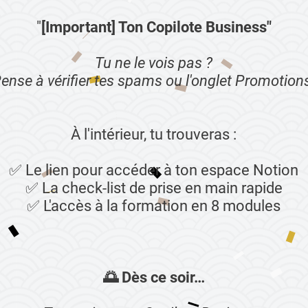
"
[Important] Ton Copilote Business"
Tu ne le vois pas ?
ense à vérifier tes spams ou l'onglet Promotion
À l'intérieur, tu trouveras :
✅ Le lien pour accéder à ton espace Notion
✅ La check-list de prise en main rapide
✅ L'accès à la formation en 8 modules
🌅 Dès ce soir…