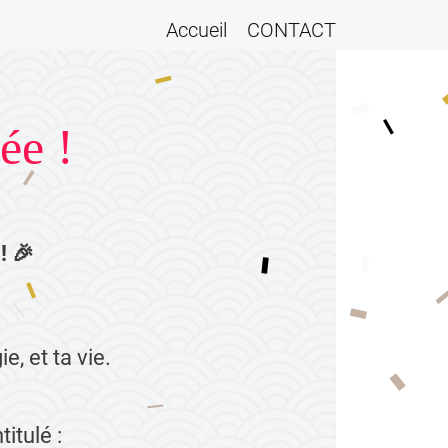
Accueil
CONTACT
ée !
! 🎉
e, et ta vie.
itulé :