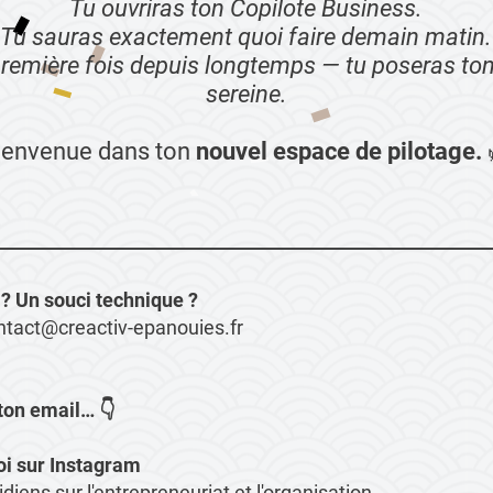
Tu ouvriras ton Copilote Business.
Tu sauras exactement quoi faire demain matin.
 première fois depuis longtemps — tu poseras ton
sereine.
ienvenue dans ton
nouvel espace de pilotage.
? Un souci technique ?
ntact@creactiv-epanouies.fr
ton email… 👇
i sur Instagram
diens sur l'entrepreneuriat et l'organisation.